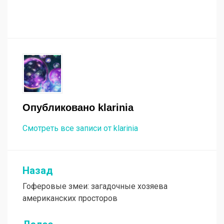
Опубликовано
klarinia
Смотреть все записи от klarinia
Назад
Навигация
Гоферовые змеи: загадочные хозяева
по
американских просторов
записям