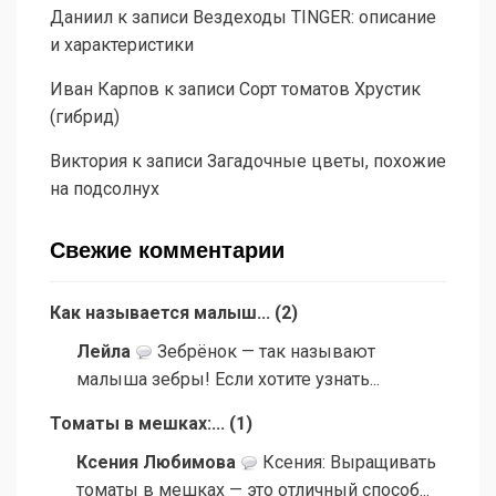
Даниил
к записи
Вездеходы TINGER: описание
и характеристики
Иван Карпов
к записи
Сорт томатов Хрустик
(гибрид)
Виктория
к записи
Загадочные цветы, похожие
на подсолнух
Свежие комментарии
Как называется малыш...
(
2
)
Лейла
Зебрёнок — так называют
малыша зебры! Если хотите узнать...
Томаты в мешках:...
(
1
)
Ксения Любимова
Ксения: Выращивать
томаты в мешках — это отличный способ...