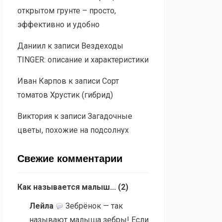
открытом грунте – просто,
эффективно и удобно
Даниил
к записи
Вездеходы
TINGER: описание и характеристики
Иван Карпов
к записи
Сорт
томатов Хрустик (гибрид)
Виктория
к записи
Загадочные
цветы, похожие на подсолнух
Свежие комментарии
Как называется малыш...
(
2
)
Лейла
Зебрёнок — так
называют малыша зебры! Если