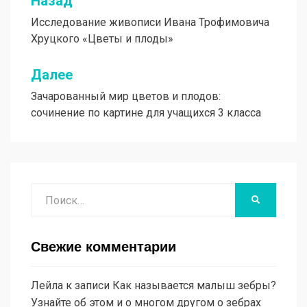
Назад
Навигация
Исследование живописи Ивана Трофимовича
по
Хруцкого «Цветы и плоды»
записям
Далее
Зачарованный мир цветов и плодов:
сочинение по картине для учащихся 3 класса
Поиск
НАЙТИ
Свежие комментарии
Лейла
к записи
Как называется малыш зебры?
Узнайте об этом и о многом другом о зебрах