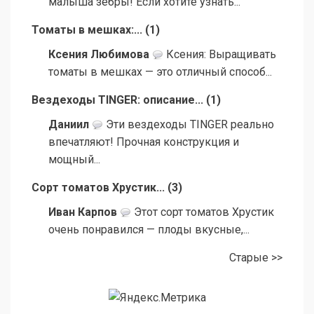
малыша зебры! Если хотите узнать...
Томаты в мешках:...
(
1
)
Ксения Любимова
Ксения: Выращивать
томаты в мешках — это отличный способ...
Вездеходы TINGER: описание...
(
1
)
Даниил
Эти вездеходы TINGER реально
впечатляют! Прочная конструкция и
мощный...
Сорт томатов Хрустик...
(
3
)
Иван Карпов
Этот сорт томатов Хрустик
очень понравился — плоды вкусные,...
Старые >>