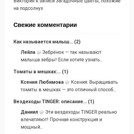
Виктория
к записи
Загадочные цветы, похожие
на подсолнух
Свежие комментарии
Как называется малыш...
(
2
)
Лейла
Зебрёнок — так называют
малыша зебры! Если хотите узнать...
Томаты в мешках:...
(
1
)
Ксения Любимова
Ксения: Выращивать
томаты в мешках — это отличный способ...
Вездеходы TINGER: описание...
(
1
)
Даниил
Эти вездеходы TINGER реально
впечатляют! Прочная конструкция и
мощный...