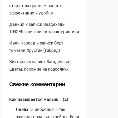
открытом грунте – просто,
эффективно и удобно
Даниил
к записи
Вездеходы
TINGER: описание и характеристики
Иван Карпов
к записи
Сорт
томатов Хрустик (гибрид)
Виктория
к записи
Загадочные
цветы, похожие на подсолнух
Свежие комментарии
Как называется малыш...
(
2
)
Лейла
Зебрёнок — так
называют малыша зебры! Если