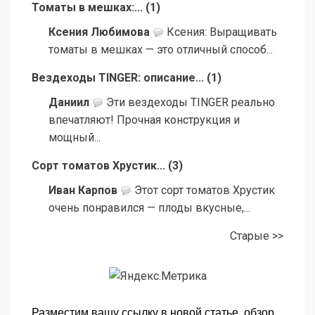
Томаты в мешках:...
(
1
)
Ксения Любимова
Ксения: Выращивать
томаты в мешках — это отличный способ...
Вездеходы TINGER: описание...
(
1
)
Даниил
Эти вездеходы TINGER реально
впечатляют! Прочная конструкция и
мощный...
Сорт томатов Хрустик...
(
3
)
Иван Карпов
Этот сорт томатов Хрустик
очень понравился — плоды вкусные,...
Старые >>
Разместим вашу ссылку в новой статье, обзор