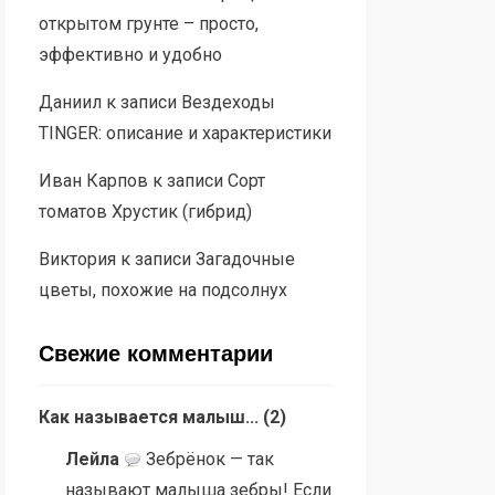
открытом грунте – просто,
эффективно и удобно
Даниил
к записи
Вездеходы
TINGER: описание и характеристики
Иван Карпов
к записи
Сорт
томатов Хрустик (гибрид)
Виктория
к записи
Загадочные
цветы, похожие на подсолнух
Свежие комментарии
Как называется малыш...
(
2
)
Лейла
Зебрёнок — так
называют малыша зебры! Если