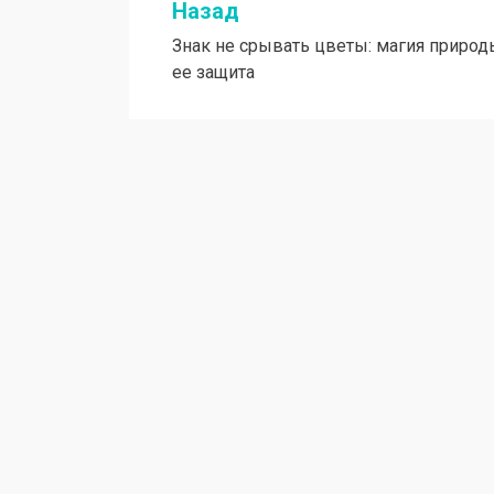
Назад
Навигация
Знак не срывать цветы: магия природ
по
ее защита
записям