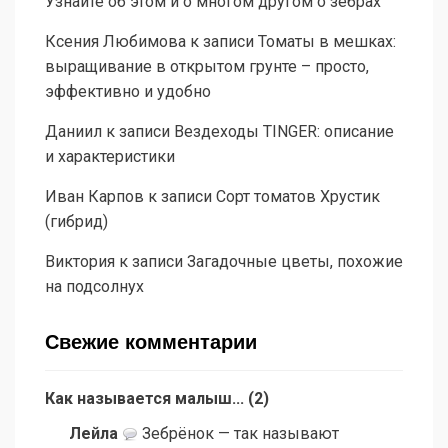
Узнайте об этом и о многом другом о зебрах
Ксения Любимова
к записи
Томаты в мешках:
выращивание в открытом грунте – просто,
эффективно и удобно
Даниил
к записи
Вездеходы TINGER: описание
и характеристики
Иван Карпов
к записи
Сорт томатов Хрустик
(гибрид)
Виктория
к записи
Загадочные цветы, похожие
на подсолнух
Свежие комментарии
Как называется малыш...
(
2
)
Лейла
Зебрёнок — так называют