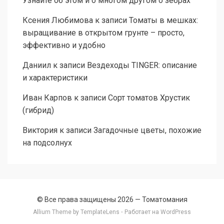
Узнайте об этом и о многом другом о зебрах
Ксения Любимова
к записи
Томаты в мешках:
выращивание в открытом грунте – просто,
эффективно и удобно
Даниил
к записи
Вездеходы TINGER: описание
и характеристики
Иван Карпов
к записи
Сорт томатов Хрустик
(гибрид)
Виктория
к записи
Загадочные цветы, похожие
на подсолнух
© Все права защищены 2026 —
Томатомания
Allium Theme by
TemplateLens
⋅ Работает на
WordPress