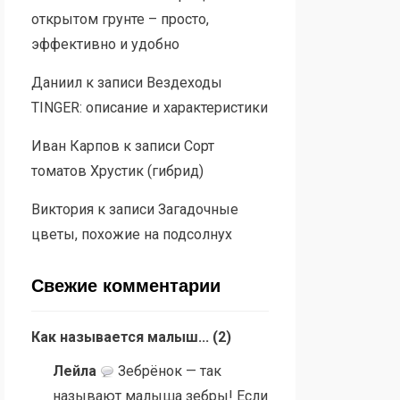
открытом грунте – просто,
эффективно и удобно
Даниил
к записи
Вездеходы
TINGER: описание и характеристики
Иван Карпов
к записи
Сорт
томатов Хрустик (гибрид)
Виктория
к записи
Загадочные
цветы, похожие на подсолнух
Свежие комментарии
Как называется малыш...
(
2
)
Лейла
Зебрёнок — так
называют малыша зебры! Если