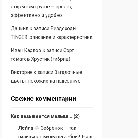
открытом грунте – просто,
эффективно и удобно
Даниил
к записи
Вездеходы
TINGER: описание и характеристики
Иван Карпов
к записи
Сорт
томатов Хрустик (гибрид)
Виктория
к записи
Загадочные
цветы, похожие на подсолнух
Свежие комментарии
Как называется малыш...
(
2
)
Лейла
Зебрёнок — так
называют малыша зебры! Если