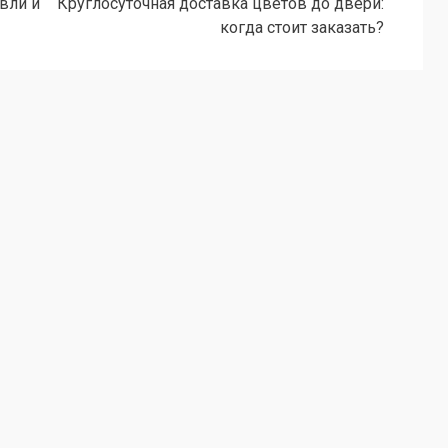
вли и
Круглосуточная доставка цветов до двери:
когда стоит заказать?