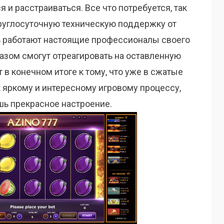
я и расстраиваться. Все что потребуется, так
круглосуточную техническую поддержку от
сь работают настоящие профессионалы своего
азом смогут отреагировать на оставленную
т в конечном итоге к тому, что уже в сжатые
 яркому и интересному игровому процессу,
шь прекрасное настроение.