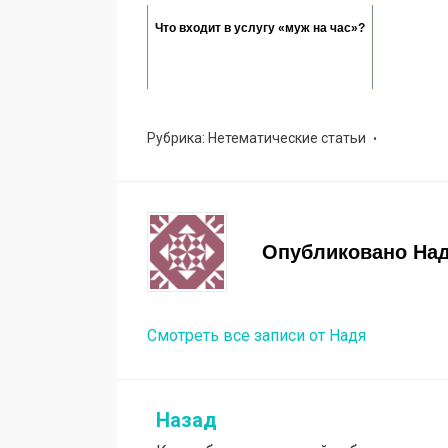
Что входит в услугу «муж на час»?
Рубрика:
Нетематические статьи
Опубликовано
На
Смотреть все записи от Надя
Назад
Навигация