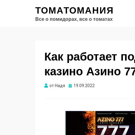
ТОМАТОМАНИЯ
Все о помидорах, все о томатах
Как работает п
казино Азино 7
Опубликовано
от
Надя
19.09.2022