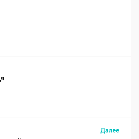
дя
Далее