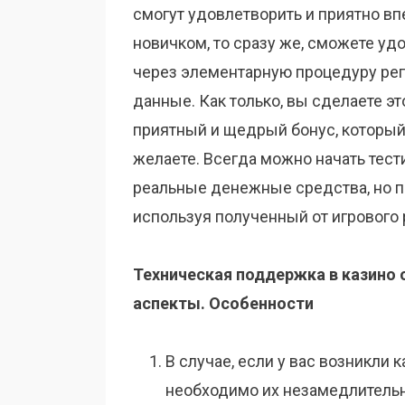
смогут удовлетворить и приятно вп
новичком, то сразу же, сможете уд
через элементарную процедуру рег
данные. Как только, вы сделаете эт
приятный и щедрый бонус, который 
желаете. Всегда можно начать тести
реальные денежные средства, но пр
используя полученный от игрового 
Техническая поддержка в казино о
аспекты. Особенности
В случае, если у вас возникли 
необходимо их незамедлительны