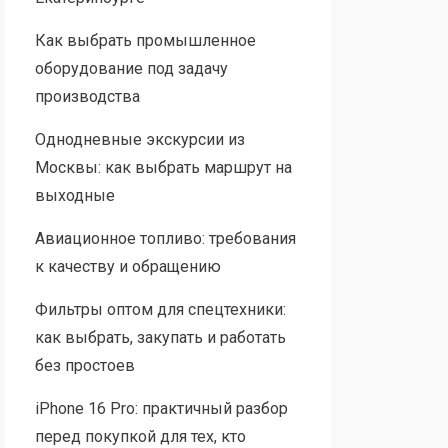
Как выбрать промышленное
оборудование под задачу
производства
Однодневные экскурсии из
Москвы: как выбрать маршрут на
выходные
Авиационное топливо: требования
к качеству и обращению
Фильтры оптом для спецтехники:
как выбрать, закупать и работать
без простоев
iPhone 16 Pro: практичный разбор
перед покупкой для тех, кто