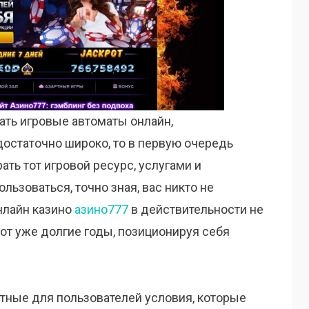
ать игровые автоматы онлайн,
достаточно широко, то в первую очередь
ть тот игровой ресурс, услугами и
льзоваться, точно зная, вас никто не
онлайн казино
азино777
в действительности не
вот уже долгие годы, позиционируя себя
тные для пользователей условия, которые