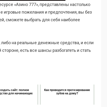
есурсе «Азино 777», представлены настолько
ые игровые пожелания и предпочтения, вы без
ей, сможете выбрать для себя наиболее
 либо на реальные денежные средства, и если
стороне, есть все шансы разбогатеть и стать
создать сайт: полное
Как проводится протезирование
дство для начинающих
зубов на дому?