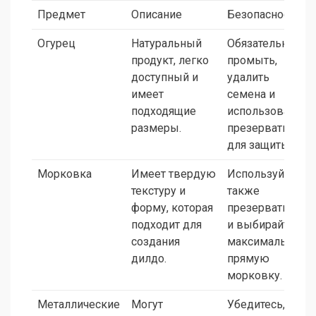
Предмет
Описание
Безопасность
Огурец
Натуральный
Обязательно
продукт, легко
промыть,
доступный и
удалить
имеет
семена и
подходящие
использовать
размеры.
презерватив
для защиты.
Морковка
Имеет твердую
Используйте
текстуру и
также
форму, которая
презерватив
подходит для
и выбирайте
создания
максимально
дилдо.
прямую
морковку.
Металлические
Могут
Убедитесь,