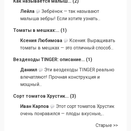
Как называется малыш...
(
2
)
Лейла
Зебрёнок — так называют
малыша зебры! Если хотите узнать...
Томаты в мешках:...
(
1
)
Ксения Любимова
Ксения: Выращивать
томаты в мешках — это отличный способ...
Вездеходы TINGER: описание...
(
1
)
Даниил
Эти вездеходы TINGER реально
впечатляют! Прочная конструкция и
мощный...
Сорт томатов Хрустик...
(
3
)
Иван Карпов
Этот сорт томатов Хрустик
очень понравился — плоды вкусные,...
Старые >>