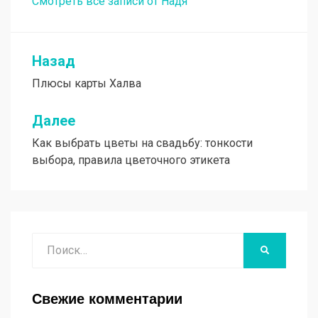
Смотреть все записи от Надя
Назад
Навигация
Плюсы карты Халва
по
записям
Далее
Как выбрать цветы на свадьбу: тонкости
выбора, правила цветочного этикета
Поиск
НАЙТИ
Свежие комментарии