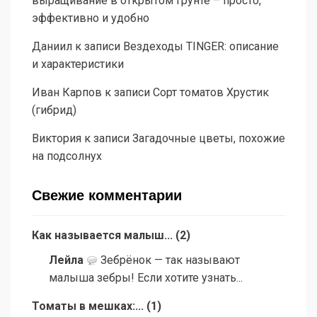
выращивание в открытом грунте – просто,
эффективно и удобно
Даниил
к записи
Вездеходы TINGER: описание
и характеристики
Иван Карпов
к записи
Сорт томатов Хрустик
(гибрид)
Виктория
к записи
Загадочные цветы, похожие
на подсолнух
Свежие комментарии
Как называется малыш...
(
2
)
Лейла
Зебрёнок — так называют
малыша зебры! Если хотите узнать...
Томаты в мешках:...
(
1
)