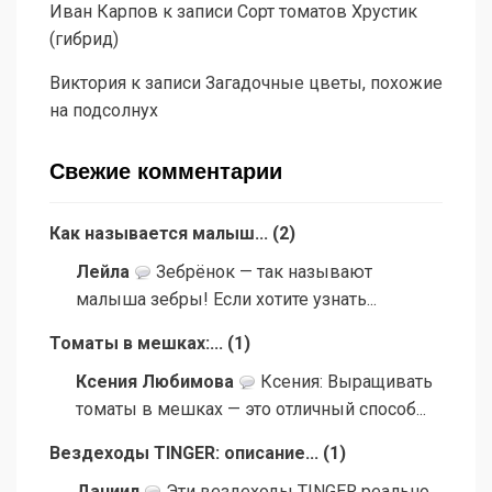
Иван Карпов
к записи
Сорт томатов Хрустик
(гибрид)
Виктория
к записи
Загадочные цветы, похожие
на подсолнух
Свежие комментарии
Как называется малыш...
(
2
)
Лейла
Зебрёнок — так называют
малыша зебры! Если хотите узнать...
Томаты в мешках:...
(
1
)
Ксения Любимова
Ксения: Выращивать
томаты в мешках — это отличный способ...
Вездеходы TINGER: описание...
(
1
)
Даниил
Эти вездеходы TINGER реально