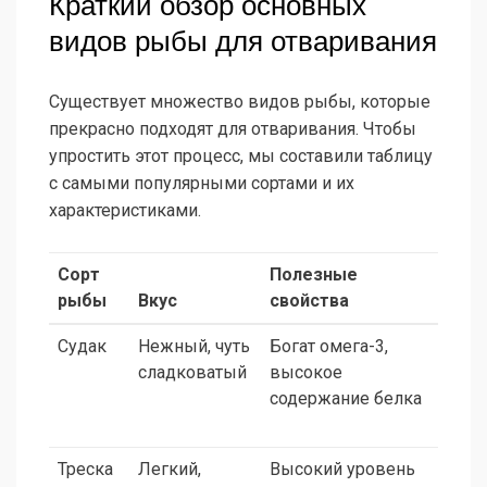
Краткий обзор основных
видов рыбы для отваривания
Существует множество видов рыбы, которые
прекрасно подходят для отваривания. Чтобы
упростить этот процесс, мы составили таблицу
с самыми популярными сортами и их
характеристиками.
Сорт
Полезные
Сове
рыбы
Вкус
свойства
приг
Судак
Нежный, чуть
Богат омега-3,
Отвар
сладковатый
высокое
лавр
содержание белка
листо
перц
Треска
Легкий,
Высокий уровень
Отли