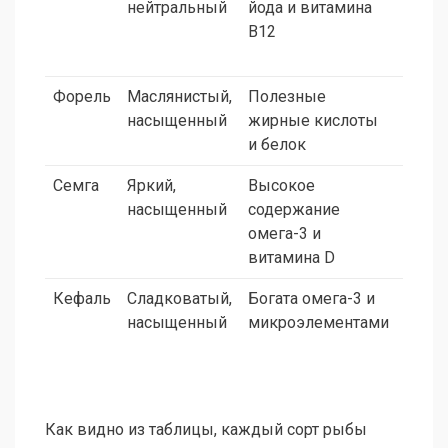
нейтральный
йода и витамина
сочет
B12
лимо
зеле
Форель
Маслянистый,
Полезные
Попр
насыщенный
жирные кислоты
добав
и белок
вино 
Семга
Яркий,
Высокое
Отвар
насыщенный
содержание
розм
омега-3 и
лимо
витамина D
аром
Кефаль
Сладковатый,
Богата омега-3 и
Хоро
насыщенный
микроэлементами
подхо
отвар
овощ
Как видно из таблицы, каждый сорт рыбы