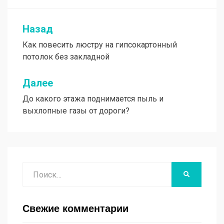
Назад
Навигация
Как повесить люстру на гипсокартонный
по
потолок без закладной
записям
Далее
До какого этажа поднимается пыль и
выхлопные газы от дороги?
Поиск
НАЙТИ
Свежие комментарии