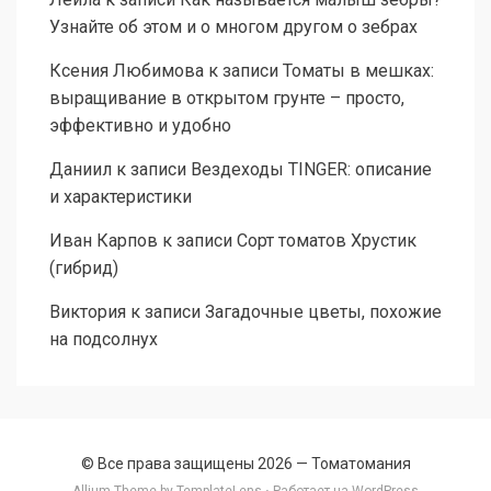
Узнайте об этом и о многом другом о зебрах
Ксения Любимова
к записи
Томаты в мешках:
выращивание в открытом грунте – просто,
эффективно и удобно
Даниил
к записи
Вездеходы TINGER: описание
и характеристики
Иван Карпов
к записи
Сорт томатов Хрустик
(гибрид)
Виктория
к записи
Загадочные цветы, похожие
на подсолнух
© Все права защищены 2026 —
Томатомания
Allium Theme by
TemplateLens
⋅ Работает на
WordPress