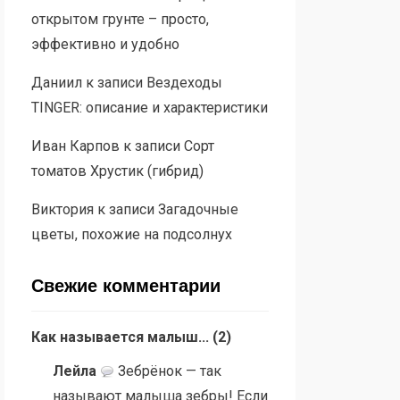
открытом грунте – просто,
эффективно и удобно
Даниил
к записи
Вездеходы
TINGER: описание и характеристики
Иван Карпов
к записи
Сорт
томатов Хрустик (гибрид)
Виктория
к записи
Загадочные
цветы, похожие на подсолнух
Свежие комментарии
Как называется малыш...
(
2
)
Лейла
Зебрёнок — так
называют малыша зебры! Если