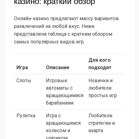
казино: краткий обзор
Онлайн-казино предлагают массу вариантов
развлечений на любой вкус. Ниже
представлена таблица с кратким обзором
самых популярных видов игр.
Для кого
Игра
Описание
подходит
Ос
Слоты
Игровые
Новички и
Ра
автоматы с
любители
тем
вращающимися
простых игр
пр
барабанами
дж
Рулетка
Игра с
Любители
Ра
вращающимся
стратегии и
ев
колесом и
азарта
ам
шариком
фр