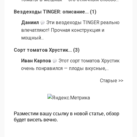
Вездеходы TINGER: описание...
(
1
)
Даниил
Эти вездеходы TINGER реально
впечатляют! Прочная конструкция и
мощный...
Сорт томатов Хрустик...
(
3
)
Иван Карпов
Этот сорт томатов Хрустик
очень понравился — плоды вкусные,...
Старые >>
Разместим вашу ссылку в новой статье, обзор
будет висеть вечно.