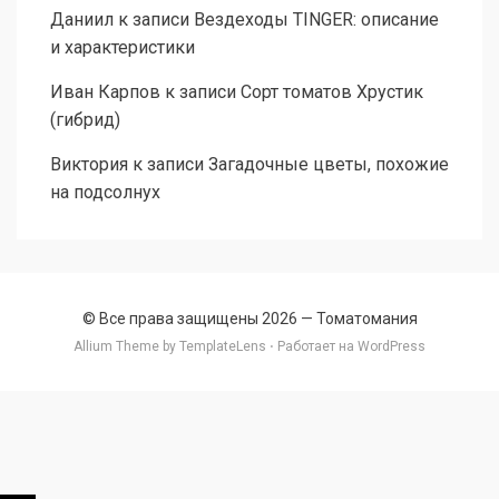
Даниил
к записи
Вездеходы TINGER: описание
и характеристики
Иван Карпов
к записи
Сорт томатов Хрустик
(гибрид)
Виктория
к записи
Загадочные цветы, похожие
на подсолнух
© Все права защищены 2026 —
Томатомания
Allium Theme by
TemplateLens
⋅ Работает на
WordPress