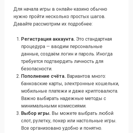
Для начала игры в онлайн-казино обычно
нужно пройти несколько простых шагов.
Давайте рассмотрим их подробнее:
Регистрация аккаунта.
Это стандартная
процедура — вводим персональные
данные, создаём логин и пароль. Иногда
требуется подтвердить личность для
безопасности.
Пополнение счёта.
Вариантов много:
банковские карты, электронные кошельки,
мобильные платежи и даже криптовалюта.
Важно выбирать надежные методы с
минимальными комиссиями.
Выбор игры.
Вы можете выбрать любой
слот, рулетку, покер или настольные игры.
Все организовано удобно и понятно.