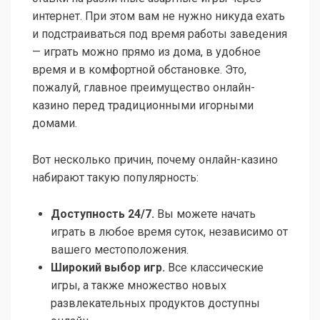
интернет. При этом вам не нужно никуда ехать
и подстраиваться под время работы заведения
— играть можно прямо из дома, в удобное
время и в комфортной обстановке. Это,
пожалуй, главное преимущество онлайн-
казино перед традиционными игорными
домами.
Вот несколько причин, почему онлайн-казино
набирают такую популярность:
Доступность 24/7.
Вы можете начать
играть в любое время суток, независимо от
вашего местоположения.
Широкий выбор игр.
Все классические
игры, а также множество новых
развлекательных продуктов доступны