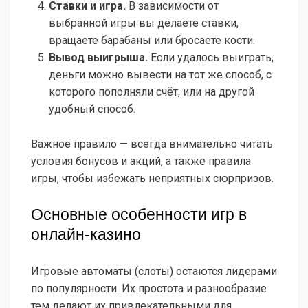
Ставки и игра.
В зависимости от
выбранной игры вы делаете ставки,
вращаете барабаны или бросаете кости.
Вывод выигрыша.
Если удалось выиграть,
деньги можно вывести на тот же способ, с
которого пополняли счёт, или на другой
удобный способ.
Важное правило — всегда внимательно читать
условия бонусов и акций, а также правила
игры, чтобы избежать неприятных сюрпризов.
Основные особенности игр в
онлайн-казино
Игровые автоматы (слоты) остаются лидерами
по популярности. Их простота и разнообразие
тем делают их привлекательными для