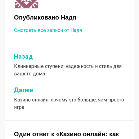
Опубликовано
Надя
Смотреть все записи от Надя
Назад
Навигация
Клинкерные ступени: надежность и стиль для
по
вашего дома
записям
Далее
Казино онлайн: почему это больше, чем просто
игра
Один ответ к «Казино онлайн: как