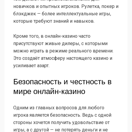
новичков и опытных игроков. Рулетка, покер и
блэкджек — более интеллектуальные игры,
которые требуют знаний и навыков.
Кроме того, в онлайн-казино часто
присутствуют живые дилеры, с которыми
можно играть в режиме реального времени.
Это создаёт атмосферу настоящего казино и
усиливает азарт.
Безопасность и честность в
мире онлайн-казино
Одним из главных вопросов для любого
игрока является безопасность. Ведь с одной
стороны хочется получить удовольствие от
игры, а с другой — не потерять деньги и не