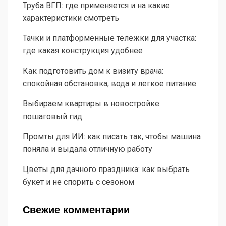
Труба ВГП: где применяется и на какие
характеристики смотреть
Тачки и платформенные тележки для участка:
где какая конструкция удобнее
Как подготовить дом к визиту врача:
спокойная обстановка, вода и легкое питание
Выбираем квартиры в новостройке:
пошаговый гид
Промты для ИИ: как писать так, чтобы машина
поняла и выдала отличную работу
Цветы для дачного праздника: как выбрать
букет и не спорить с сезоном
Свежие комментарии