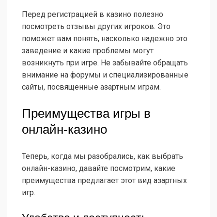
Перед регистрацией в казино полезно
посмотреть отзывы других игроков. Это
поможет вам понять, насколько надежно это
заведение и какие проблемы могут
возникнуть при игре. Не забывайте обращать
внимание на форумы и специализированные
сайты, посвященные азартным играм.
Преимущества игры в
онлайн-казино
Теперь, когда мы разобрались, как выбрать
онлайн-казино, давайте посмотрим, какие
преимущества предлагает этот вид азартных
игр.