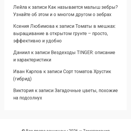
Лейла
к записи
Как называется малыш зебры?
Узнайте об этом и о многом другом о зебрах
Ксения Любимова
к записи
Томаты в мешках:
выращивание в открытом грунте – просто,
эффективно и удобно
Даниил
к записи
Вездеходы TINGER: описание
и характеристики
Иван Карпов
к записи
Сорт томатов Хрустик
(гибрид)
Виктория
к записи
Загадочные цветы, похожие
на подсолнух