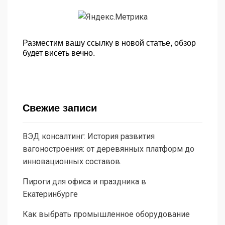
Разместим вашу ссылку в новой статье, обзор
будет висеть вечно.
Свежие записи
ВЭД консалтинг: История развития
вагоностроения: от деревянных платформ до
инновационных составов.
Пироги для офиса и праздника в
Екатеринбурге
Как выбрать промышленное оборудование