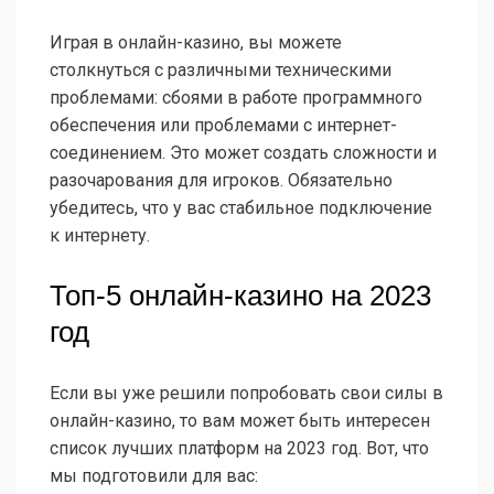
Играя в онлайн-казино, вы можете
столкнуться с различными техническими
проблемами: сбоями в работе программного
обеспечения или проблемами с интернет-
соединением. Это может создать сложности и
разочарования для игроков. Обязательно
убедитесь, что у вас стабильное подключение
к интернету.
Топ-5 онлайн-казино на 2023
год
Если вы уже решили попробовать свои силы в
онлайн-казино, то вам может быть интересен
список лучших платформ на 2023 год. Вот, что
мы подготовили для вас: