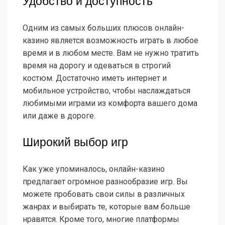
Удобство и доступность
Одним из самых больших плюсов онлайн-
казино является возможность играть в любое
время и в любом месте. Вам не нужно тратить
время на дорогу и одеваться в строгий
костюм. Достаточно иметь интернет и
мобильное устройство, чтобы наслаждаться
любимыми играми из комфорта вашего дома
или даже в дороге.
Широкий выбор игр
Как уже упоминалось, онлайн-казино
предлагает огромное разнообразие игр. Вы
можете пробовать свои силы в различных
жанрах и выбирать те, которые вам больше
нравятся. Кроме того, многие платформы