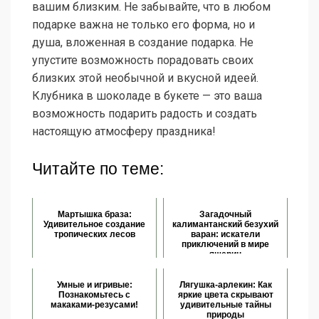
вашим близким. Не забывайте, что в любом
подарке важна не только его форма, но и
душа, вложенная в создание подарка. Не
упустите возможность порадовать своих
близких этой необычной и вкусной идеей.
Клубника в шоколаде в букете — это ваша
возможность подарить радость и создать
настоящую атмосферу праздника!
Читайте по теме:
Мартышка браза:
Загадочный
Удивительное создание
калимантанский безухий
тропических лесов
варан: искатели
приключений в мире
ящериц
Умные и игривые:
Лягушка-арлекин: Как
Познакомьтесь с
яркие цвета скрывают
макаками-резусами!
удивительные тайны
природы