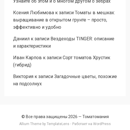
Узнайте об этом и о многом другом о зебрах
Ксения Любимова
к записи
Томаты в мешках:
выращивание в открытом грунте – просто,
эффективно и удобно
Даниил
к записи
Вездеходы TINGER: описание
и характеристики
Иван Карпов
к записи
Сорт томатов Хрустик
(гибрид)
Виктория
к записи
Загадочные цветы, похожие
на подсолнух
© Все права защищены 2026 —
Томатомания
Allium Theme by
TemplateLens
⋅ Работает на
WordPress