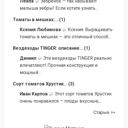
Лейла
Зебрёнок — так называют
малыша зебры! Если хотите узнать...
Томаты в мешках:...
(
1
)
Ксения Любимова
Ксения: Выращивать
томаты в мешках — это отличный способ...
Вездеходы TINGER: описание...
(
1
)
Даниил
Эти вездеходы TINGER реально
впечатляют! Прочная конструкция и
мощный...
Сорт томатов Хрустик...
(
3
)
Иван Карпов
Этот сорт томатов Хрустик
очень понравился — плоды вкусные,...
Старые >>