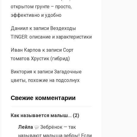
открытом грунте – просто,
эффективно и удобно
Даниил
к записи
Вездеходы
TINGER: описание и характеристики
Иван Карпов
к записи
Сорт
томатов Хрустик (гибрид)
Виктория
к записи
Загадочные
цветы, похожие на подсолнух
Свежие комментарии
Как называется малыш...
(
2
)
Лейла
Зебрёнок — так
называют малыша зебры! Если