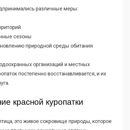
едпринимались различные меры:
рриторий
енные сезоны
ановлению природной среды обитания
родоохранных организаций и местных
опаток постепенно восстанавливается, и их
уга.
ие красной куропатки
 птица, это живое сокровище природы, которое