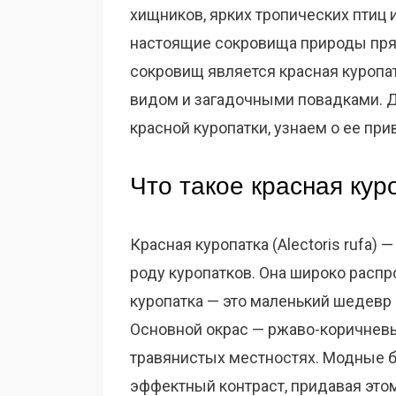
хищников, ярких тропических птиц
настоящие сокровища природы пряч
сокровищ является красная куропа
видом и загадочными повадками. Д
красной куропатки, узнаем о ее при
Что такое красная кур
Красная куропатка (Alectoris rufa) 
роду куропатков. Она широко распр
куропатка — это маленький шедевр
Основной окрас — ржаво-коричневы
травянистых местностях. Модные б
эффектный контраст, придавая этом