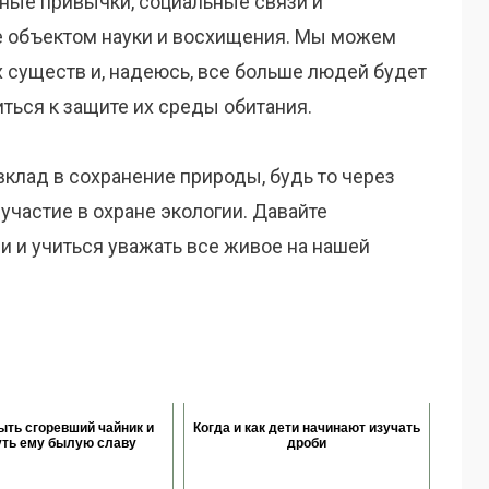
льные привычки, социальные связи и
е объектом науки и восхищения. Мы можем
х существ и, надеюсь, все больше людей будет
ться к защите их среды обитания.
клад в сохранение природы, будь то через
частие в охране экологии. Давайте
и и учиться уважать все живое на нашей
ыть сгоревший чайник и
Когда и как дети начинают изучать
уть ему былую славу
дроби