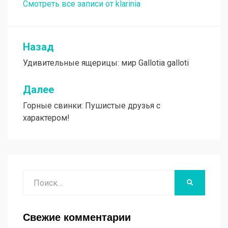
Смотреть все записи от klarinia
Назад
Навигация
Удивительные ящерицы: мир Gallotia galloti
по
записям
Далее
Горные свинки: Пушистые друзья с
характером!
Поиск
НАЙТИ
Свежие комментарии