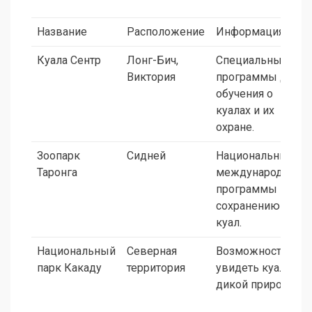
Название
Расположение
Информация
Куала Сентр
Лонг-Бич,
Специальные
Виктория
программы для
обучения о
куалах и их
охране.
Зоопарк
Сидней
Национальные и
Таронга
международные
программы по
сохранению
куал.
Национальный
Северная
Возможность
парк Какаду
территория
увидеть куал в
дикой природе.