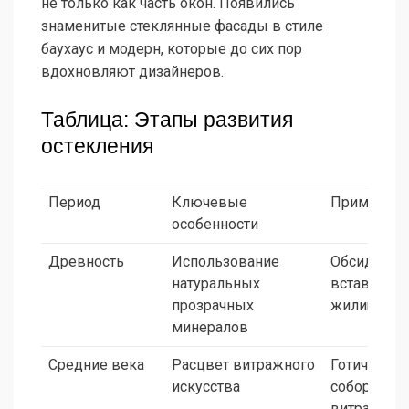
не только как часть окон. Появились
знаменитые стеклянные фасады в стиле
баухаус и модерн, которые до сих пор
вдохновляют дизайнеров.
Таблица: Этапы развития
остекления
Период
Ключевые
Примеры
особенности
Древность
Использование
Обсидиано
натуральных
вставки в
прозрачных
жилищах
минералов
Средние века
Расцвет витражного
Готические
искусства
соборы с
витражны