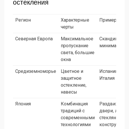
остекления
Регион
Характерные
Примеры
черты
Северная Европа
Максимальное
Скандинавск
пропускание
минимализм
света, большие
окна
Средиземноморье
Цветное и
Испания,
защитное
Италия
остекление,
навесы
Япония
Комбинация
Раздвижные
традиций с
двери, легки
современными
стеклянные
технологиями
конструкции