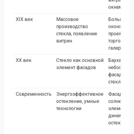
окнами
XIX век
Массовое
Большие
производство
оконные
стекла, появление
проемы и
витрин
торговые
галереи
XX век
Стекло как основной
Баухаус,
элемент фасадов
небоскреб
фасадами 
стекла
Современность
Энергоэффективное
Фасады с
остекление, умные
солнечным
технологии
элементам
динамичес
остекление