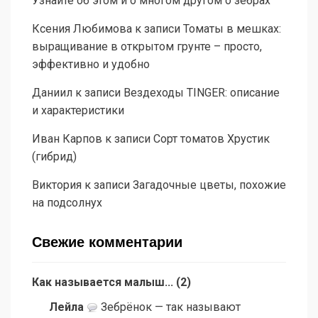
Узнайте об этом и о многом другом о зебрах
Ксения Любимова
к записи
Томаты в мешках:
выращивание в открытом грунте – просто,
эффективно и удобно
Даниил
к записи
Вездеходы TINGER: описание
и характеристики
Иван Карпов
к записи
Сорт томатов Хрустик
(гибрид)
Виктория
к записи
Загадочные цветы, похожие
на подсолнух
Свежие комментарии
Как называется малыш...
(
2
)
Лейла
Зебрёнок — так называют