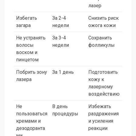
лазер
Избегать
За 2-4
Снизить риск
загара
недели
ожога кожи
Не устранять
За 3-4
Сохранить
волосы
недели
фолликулы
воском и
пинцетом
Побрить зону
За 1 день
Подготовить
лазера
кожу к
лазерному
воздействию
Не
В день
Избежать
пользоваться
процедуры
раздражения
кремами и
и усиления
дезодоранта
реакции
ми