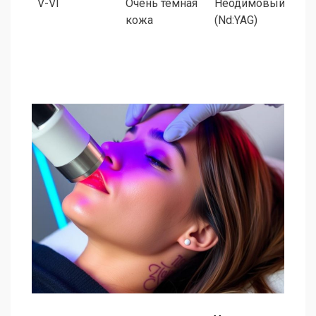
V-VI
Очень тёмная
Неодимовый
кожа
(Nd:YAG)