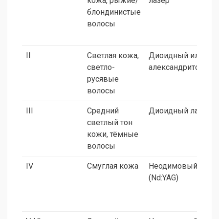
кожа, рыжие/
лазер
блондинистые
волосы
II
Светлая кожа,
Диоидный или
светло-
александритовый
русявые
волосы
III
Средний
Диоидный лазер
светлый тон
кожи, тёмные
волосы
IV
Смуглая кожа
Неодимовый
(Nd:YAG)