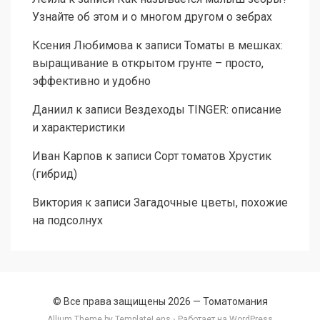
Узнайте об этом и о многом другом о зебрах
Ксения Любимова
к записи
Томаты в мешках:
выращивание в открытом грунте – просто,
эффективно и удобно
Даниил
к записи
Вездеходы TINGER: описание
и характеристики
Иван Карпов
к записи
Сорт томатов Хрустик
(гибрид)
Виктория
к записи
Загадочные цветы, похожие
на подсолнух
© Все права защищены 2026 —
Томатомания
Allium Theme by
TemplateLens
⋅ Работает на
WordPress