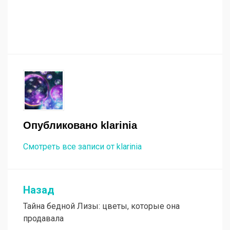
Опубликовано
klarinia
Смотреть все записи от klarinia
Назад
Навигация
Тайна бедной Лизы: цветы, которые она
по
продавала
записям