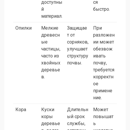
доступны
ся
й
быстро.
материал.
Опилки
Мелкие
Защищае
При
древесн
т от
разложен
ые
сорняков,
ии может
частицы,
улучшает
обезвож
часто из
структуру
ивать
хвойных
почвы.
почву,
деревье
требуется
в.
корректн
ое
примене
ние.
Кора
Куски
Длительн
Может
коры
ый срок
повышат
деревье
службы,
ь