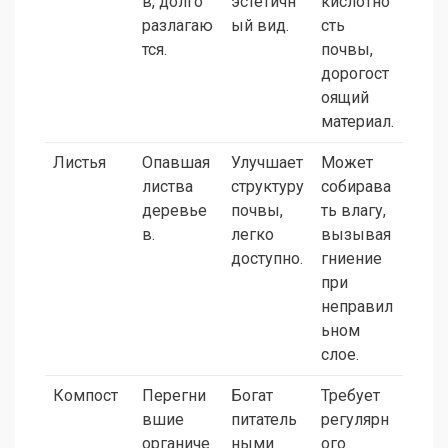
в, долго
эстетичн
кислотно
разлагаю
ый вид.
сть
тся.
почвы,
дорогост
оящий
материал.
Листья
Опавшая
Улучшает
Может
листва
структуру
собирава
деревье
почвы,
ть влагу,
в.
легко
вызывая
доступно.
гниение
при
неправил
ьном
слое.
Компост
Перегни
Богат
Требует
вшие
питатель
регулярн
органиче
ными
ого