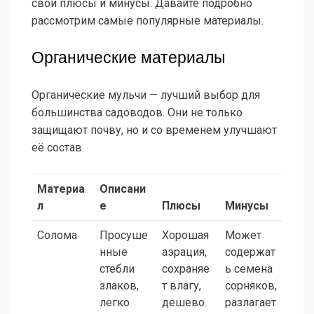
свои плюсы и минусы. Давайте подробно
рассмотрим самые популярные материалы.
Органические материалы
Органические мульчи — лучший выбор для
большинства садоводов. Они не только
защищают почву, но и со временем улучшают
её состав.
Материа
Описани
л
е
Плюсы
Минусы
Солома
Просуше
Хорошая
Может
нные
аэрация,
содержат
стебли
сохраняе
ь семена
злаков,
т влагу,
сорняков,
легко
дешево.
разлагает