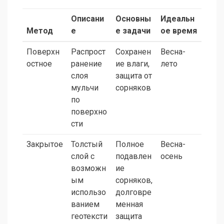
Описани
Основны
Идеальн
Метод
е
е задачи
ое время
Поверхн
Распрост
Сохранен
Весна-
остное
ранение
ие влаги,
лето
слоя
защита от
мульчи
сорняков
по
поверхно
сти
Закрытое
Толстый
Полное
Весна-
слой с
подавлен
осень
возможн
ие
ым
сорняков,
использо
долговре
ванием
менная
геотексти
защита