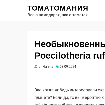
ТОМАТОМАНИЯ
Все о помидорах, все о томатах
Необыкновенны
Poecilotheria ruf
Опубликовано
от
klarinia
03.09.2024
Вас когда-нибудь интересовали эк
планете? Если да, то вы, вероятно,
rufilata, который также известен ка