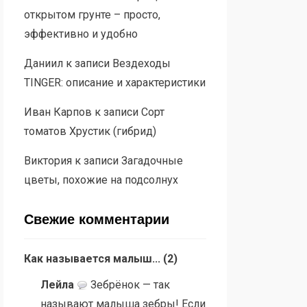
открытом грунте – просто,
эффективно и удобно
Даниил
к записи
Вездеходы
TINGER: описание и характеристики
Иван Карпов
к записи
Сорт
томатов Хрустик (гибрид)
Виктория
к записи
Загадочные
цветы, похожие на подсолнух
Свежие комментарии
Как называется малыш...
(
2
)
Лейла
Зебрёнок — так
называют малыша зебры! Если