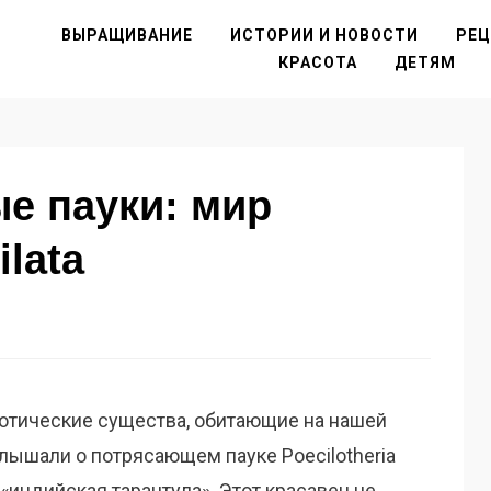
ВЫРАЩИВАНИЕ
ИСТОРИИ И НОВОСТИ
РЕ
КРАСОТА
ДЕТЯМ
е пауки: мир
ilata
зотические существа, обитающие на нашей
 слышали о потрясающем пауке Poecilotheria
к «индийская тарантула». Этот красавец не