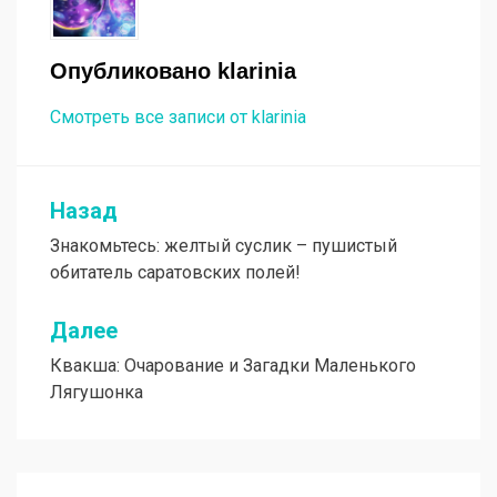
Опубликовано
klarinia
Смотреть все записи от klarinia
Назад
Навигация
Знакомьтесь: желтый суслик – пушистый
по
обитатель саратовских полей!
записям
Далее
Квакша: Очарование и Загадки Маленького
Лягушонка