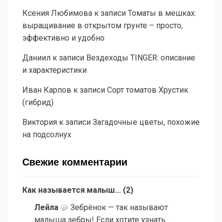
Ксения Любимова
к записи
Томаты в мешках:
выращивание в открытом грунте – просто,
эффективно и удобно
Даниил
к записи
Вездеходы TINGER: описание
и характеристики
Иван Карпов
к записи
Сорт томатов Хрустик
(гибрид)
Виктория
к записи
Загадочные цветы, похожие
на подсолнух
Свежие комментарии
Как называется малыш...
(
2
)
Лейла
Зебрёнок — так называют
малыша зебры! Если хотите узнать...