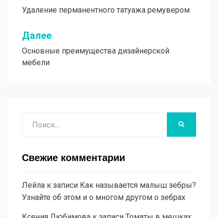
Удаление перманентного татуажа ремувером
по
записям
Далее
Основные преимущества дизайнерской
мебели
Поиск
НАЙТИ
Свежие комментарии
Лейла
к записи
Как называется малыш зебры?
Узнайте об этом и о многом другом о зебрах
Ксения Любимова
к записи
Томаты в мешках: