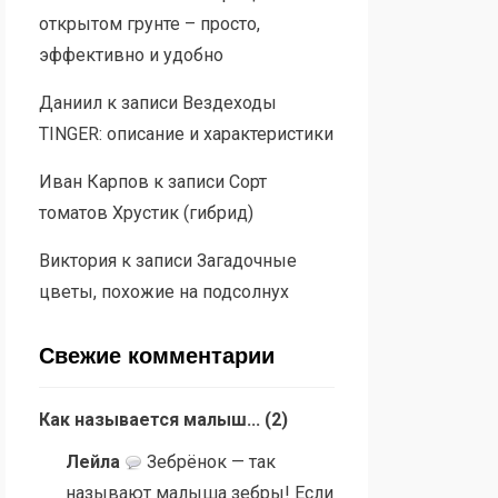
открытом грунте – просто,
эффективно и удобно
Даниил
к записи
Вездеходы
TINGER: описание и характеристики
Иван Карпов
к записи
Сорт
томатов Хрустик (гибрид)
Виктория
к записи
Загадочные
цветы, похожие на подсолнух
Свежие комментарии
Как называется малыш...
(
2
)
Лейла
Зебрёнок — так
называют малыша зебры! Если