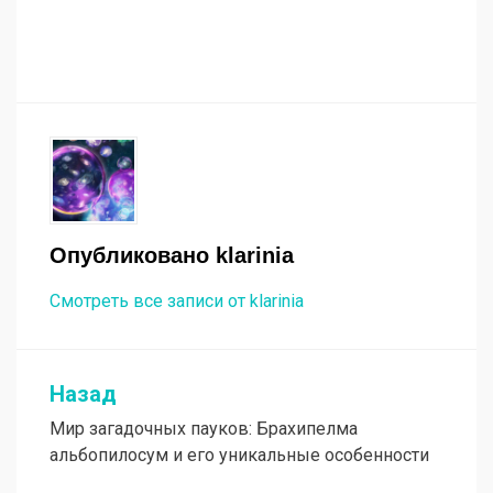
Опубликовано
klarinia
Смотреть все записи от klarinia
Назад
Навигация
Мир загадочных пауков: Брахипелма
по
альбопилосум и его уникальные особенности
записям