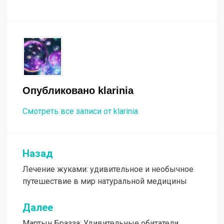
Опубликовано
klarinia
Смотреть все записи от klarinia
Назад
Навигация
Лечение жуками: удивительное и необычное
по
путешествие в мир натуральной медицины
записям
Далее
Мартын Бразза: Удивительные обитатели