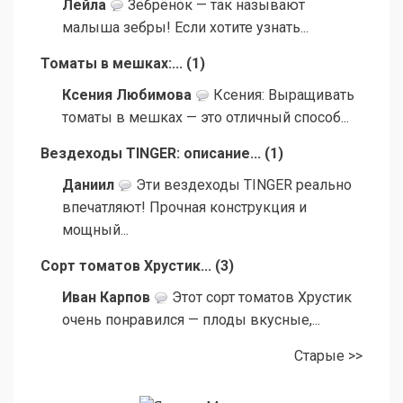
Лейла
Зебрёнок — так называют
малыша зебры! Если хотите узнать...
Томаты в мешках:...
(
1
)
Ксения Любимова
Ксения: Выращивать
томаты в мешках — это отличный способ...
Вездеходы TINGER: описание...
(
1
)
Даниил
Эти вездеходы TINGER реально
впечатляют! Прочная конструкция и
мощный...
Сорт томатов Хрустик...
(
3
)
Иван Карпов
Этот сорт томатов Хрустик
очень понравился — плоды вкусные,...
Старые >>