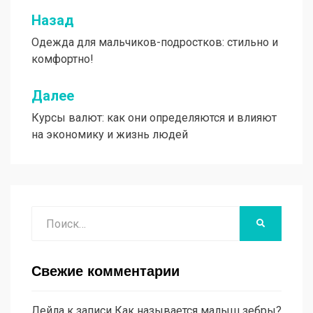
Назад
Навигация
Одежда для мальчиков-подростков: стильно и
по
комфортно!
записям
Далее
Курсы валют: как они определяются и влияют
на экономику и жизнь людей
Поиск
НАЙТИ
Свежие комментарии
Лейла
к записи
Как называется малыш зебры?