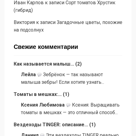
Иван Карпов
к записи
Сорт томатов Хрустик
(гибрид)
Виктория
к записи
Загадочные цветы, похожие
на подсолнух
Свежие комментарии
Как называется малыш...
(
2
)
Лейла
Зебрёнок — так называют
малыша зебры! Если хотите узнать...
Томаты в мешках:...
(
1
)
Ксения Любимова
Ксения: Выращивать
томаты в мешках — это отличный способ...
Вездеходы TINGER: описание...
(
1
)
Даниил
Эти вездеходы TINGER реально