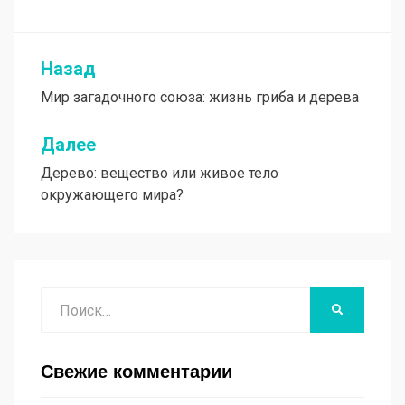
Назад
Навигация
Мир загадочного союза: жизнь гриба и дерева
по
записям
Далее
Дерево: вещество или живое тело
окружающего мира?
Поиск
НАЙТИ
Свежие комментарии