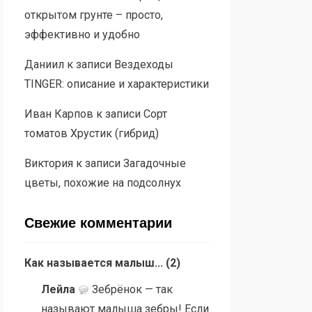
открытом грунте – просто,
эффективно и удобно
Даниил
к записи
Вездеходы
TINGER: описание и характеристики
Иван Карпов
к записи
Сорт
томатов Хрустик (гибрид)
Виктория
к записи
Загадочные
цветы, похожие на подсолнух
Свежие комментарии
Как называется малыш...
(
2
)
Лейла
Зебрёнок — так
называют малыша зебры! Если