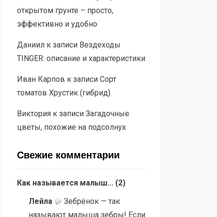
открытом грунте – просто,
эффективно и удобно
Даниил
к записи
Вездеходы
TINGER: описание и характеристики
Иван Карпов
к записи
Сорт
томатов Хрустик (гибрид)
Виктория
к записи
Загадочные
цветы, похожие на подсолнух
Свежие комментарии
Как называется малыш...
(
2
)
Лейла
Зебрёнок — так
называют малыша зебры! Если