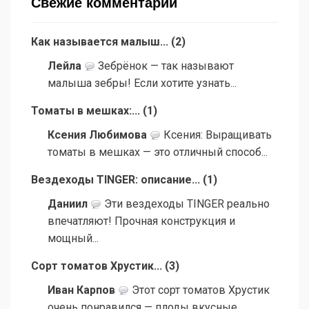
Свежие комментарии
Как называется малыш...
(
2
)
Лейла
Зебрёнок — так называют
малыша зебры! Если хотите узнать...
Томаты в мешках:...
(
1
)
Ксения Любимова
Ксения: Выращивать
томаты в мешках — это отличный способ...
Вездеходы TINGER: описание...
(
1
)
Даниил
Эти вездеходы TINGER реально
впечатляют! Прочная конструкция и
мощный...
Сорт томатов Хрустик...
(
3
)
Иван Карпов
Этот сорт томатов Хрустик
очень понравился — плоды вкусные,...