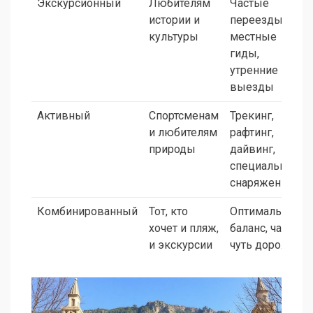
Экскурсионный
Любителям
Частые
истории и
переезды,
культуры
местные
гиды,
утренние
выезды
Активный
Спортсменам
Трекинг,
и любителям
рафтинг,
природы
дайвинг,
специальное
снаряжение
Комбинированный
Тот, кто
Оптимальный
хочет и пляж,
баланс, чаще
и экскурсии
чуть дороже