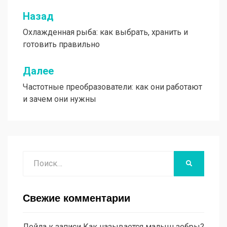
Назад
Навигация
Охлажденная рыба: как выбрать, хранить и
по
готовить правильно
записям
Далее
Частотные преобразователи: как они работают
и зачем они нужны
Поиск
НАЙТИ
Свежие комментарии
Лейла
к записи
Как называется малыш зебры?