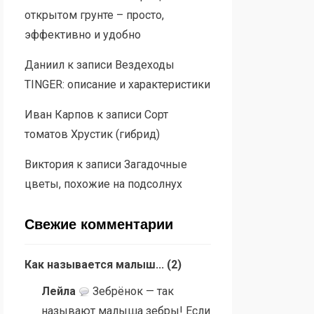
открытом грунте – просто,
эффективно и удобно
Даниил
к записи
Вездеходы
TINGER: описание и характеристики
Иван Карпов
к записи
Сорт
томатов Хрустик (гибрид)
Виктория
к записи
Загадочные
цветы, похожие на подсолнух
Свежие комментарии
Как называется малыш...
(
2
)
Лейла
Зебрёнок — так
называют малыша зебры! Если