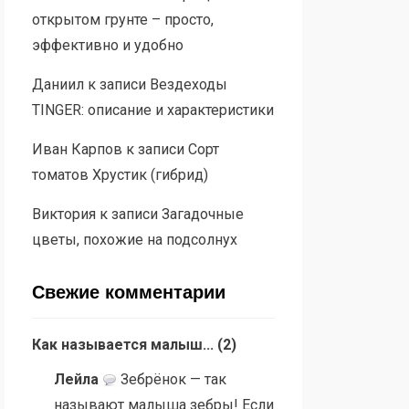
открытом грунте – просто,
эффективно и удобно
Даниил
к записи
Вездеходы
TINGER: описание и характеристики
Иван Карпов
к записи
Сорт
томатов Хрустик (гибрид)
Виктория
к записи
Загадочные
цветы, похожие на подсолнух
Свежие комментарии
Как называется малыш...
(
2
)
Лейла
Зебрёнок — так
называют малыша зебры! Если