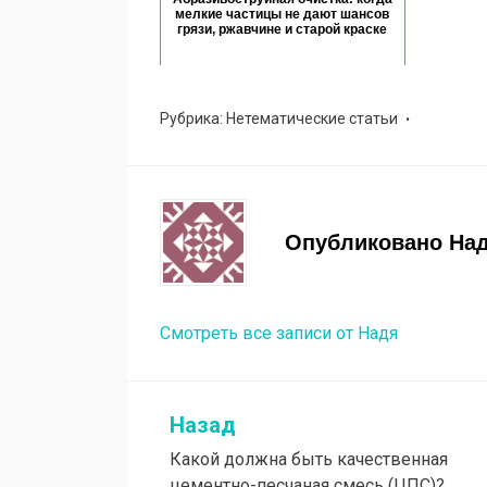
мелкие частицы не дают шансов
грязи, ржавчине и старой краске
Рубрика:
Нетематические статьи
Опубликовано
На
Смотреть все записи от Надя
Назад
Навигация
Какой должна быть качественная
по
цементно-песчаная смесь (ЦПС)?