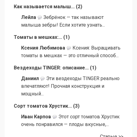
Как называется малыш...
(
2
)
Лейла
Зебрёнок — так называют
малыша зебры! Если хотите узнать...
Томаты в мешках:...
(
1
)
Ксения Любимова
Ксения: Выращивать
томаты в мешках — это отличный способ...
Вездеходы TINGER: описание...
(
1
)
Даниил
Эти вездеходы TINGER реально
впечатляют! Прочная конструкция и
мощный...
Сорт томатов Хрустик...
(
3
)
Иван Карпов
Этот сорт томатов Хрустик
очень понравился — плоды вкусные,...
Старые >>