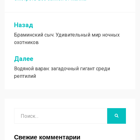
Назад
Навигация
Браминский сыч: Удивительный мир ночных
по
охотников
записям
Далее
Водяной варан: загадочный гигант среди
рептилий
Поиск
НАЙТИ
Свежие комментарии