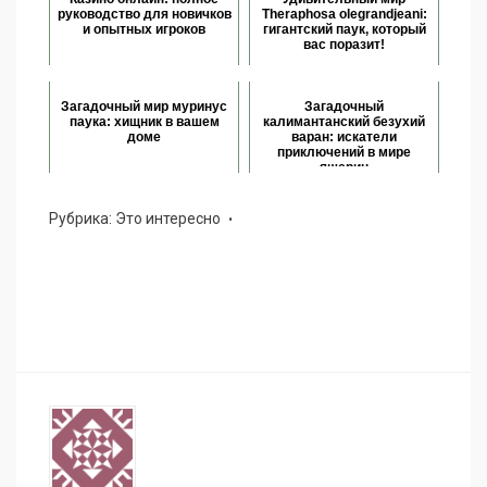
руководство для новичков
Theraphosa olegrandjeani:
и опытных игроков
гигантский паук, который
вас поразит!
Загадочный мир муринус
Загадочный
паука: хищник в вашем
калимантанский безухий
доме
варан: искатели
приключений в мире
ящериц
Рубрика:
Это интересно