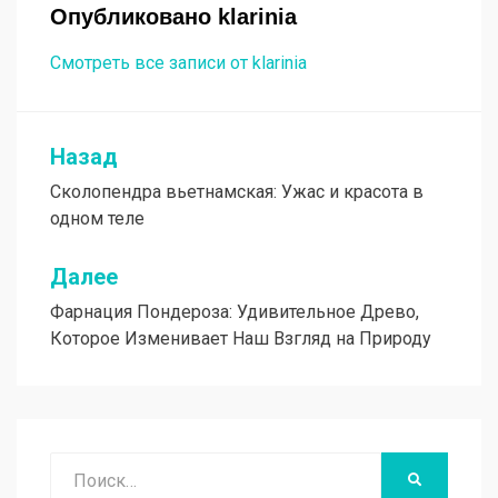
Опубликовано
klarinia
Смотреть все записи от klarinia
Назад
Навигация
Сколопендра вьетнамская: Ужас и красота в
по
одном теле
записям
Далее
Фарнация Пондероза: Удивительное Древо,
Которое Изменивает Наш Взгляд на Природу
Поиск
НАЙТИ