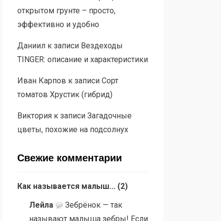
открытом грунте – просто,
эффективно и удобно
Даниил
к записи
Вездеходы
TINGER: описание и характеристики
Иван Карпов
к записи
Сорт
томатов Хрустик (гибрид)
Виктория
к записи
Загадочные
цветы, похожие на подсолнух
Свежие комментарии
Как называется малыш...
(
2
)
Лейла
Зебрёнок — так
называют малыша зебры! Если